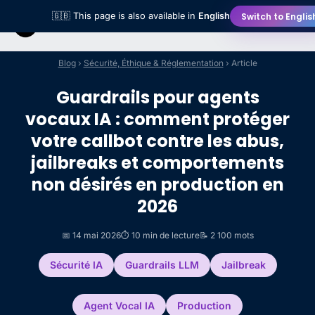
Switch to Englis
🇬🇧 This page is also available in
English
Blog
›
Sécurité, Éthique & Réglementation
› Article
Guardrails pour agents
vocaux IA : comment protéger
votre callbot contre les abus,
jailbreaks et comportements
non désirés en production en
2026
📅 14 mai 2026
⏱️ 10 min de lecture
📝 2 100 mots
Sécurité IA
Guardrails LLM
Jailbreak
Agent Vocal IA
Production