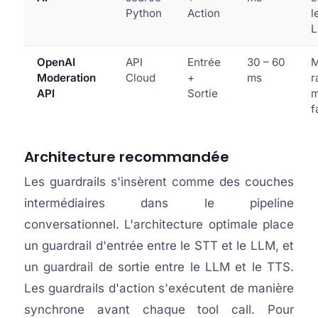
Python
Action
l
OpenAI
API
Entrée
30 – 60
M
Moderation
Cloud
+
ms
r
API
Sortie
m
f
Architecture recommandée
Les guardrails s'insèrent comme des couches
intermédiaires dans le pipeline
conversationnel. L'architecture optimale place
un guardrail d'entrée entre le STT et le LLM, et
un guardrail de sortie entre le LLM et le TTS.
Les guardrails d'action s'exécutent de manière
synchrone avant chaque tool call. Pour