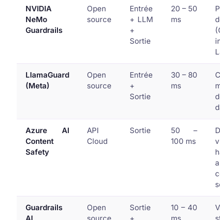
NVIDIA
Open
Entrée
20 – 50
P
NeMo
source
+ LLM
ms
d
Guardrails
+
(
Sortie
i
L
LlamaGuard
Open
Entrée
30 – 80
C
(Meta)
source
+
ms
m
Sortie
d
d
Azure AI
API
Sortie
50 –
D
Content
Cloud
100 ms
v
Safety
h
a
c
s
Guardrails
Open
Sortie
10 – 40
V
AI
source
+
ms
s