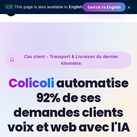
×
Switch to English
🇬🇧 This page is also available in
English
Cas client - Transport & Livraison du dernier
kilomètre
Colicoli
automatise
92% de ses
demandes clients
voix et web avec l'IA