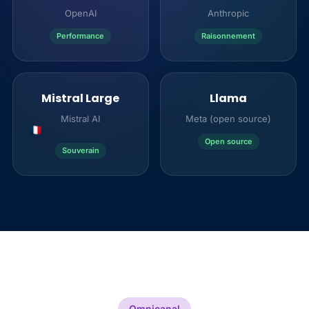
OpenAI
Anthropic
Performance
Raisonnement
Mistral Large
Llama
Mistral AI
Meta (open source)
Open source
Souverain
Omnicanal