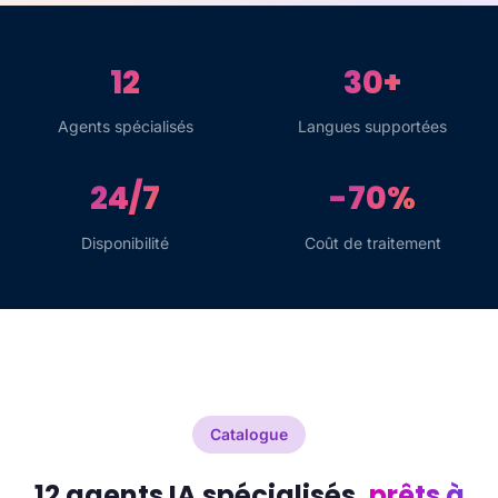
12
30+
Agents spécialisés
Langues supportées
24/7
-70%
Disponibilité
Coût de traitement
Catalogue
12 agents IA spécialisés,
prêts à