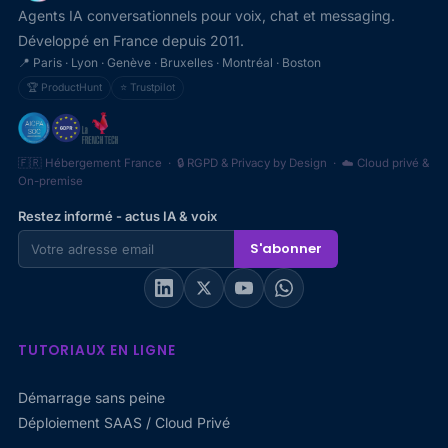
Agents IA conversationnels pour voix, chat et messaging.
Développé en France depuis 2011.
📍 Paris · Lyon · Genève · Bruxelles · Montréal · Boston
🏆 ProductHunt
⭐ Trustpilot
🇫🇷 Hébergement France · 🔒 RGPD & Privacy by Design · ☁️ Cloud privé &
On-premise
Restez informé - actus IA & voix
S'abonner
TUTORIAUX EN LIGNE
Démarrage sans peine
Déploiement SAAS / Cloud Privé