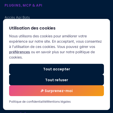
PLUGINS, MCP & API
Accès Api Bots
Sauvegarde et sécurité
Utilisation des cookies
Intégration N8N, Make
Nous utilisons des cookies pour améliorer votre
expérience sur notre site. En acceptant, vous consentez
POUR ALLER PLUS LOIN
à l'utilisation de ces cookies. Vous pouvez gérer vos
préférences
ou en savoir plus sur notre politique de
Livre blanc
cookies.
Partenariat
La presse en parle
Tout accepter
Salons & Événements
Tout refuser
SUPPORT
🎉 Surprenez-moi
Gérer mon assistant
Politique de confidentialité
Mentions légales
État des services 🟢