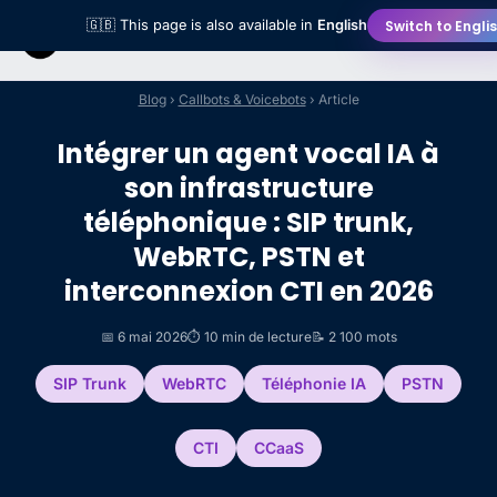
Switch to Engli
🇬🇧 This page is also available in
English
Blog
›
Callbots & Voicebots
› Article
Intégrer un agent vocal IA à
son infrastructure
téléphonique : SIP trunk,
WebRTC, PSTN et
interconnexion CTI en 2026
📅 6 mai 2026
⏱️ 10 min de lecture
📝 2 100 mots
SIP Trunk
WebRTC
Téléphonie IA
PSTN
CTI
CCaaS