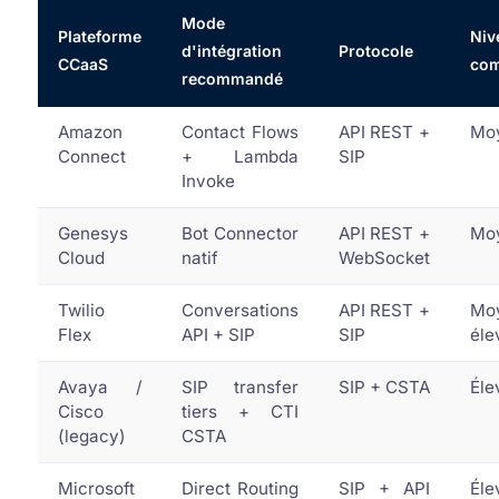
Mode
Plateforme
Niv
d'intégration
Protocole
CCaaS
com
recommandé
Amazon
Contact Flows
API REST +
Mo
Connect
+ Lambda
SIP
Invoke
Genesys
Bot Connector
API REST +
Mo
Cloud
natif
WebSocket
Twilio
Conversations
API REST +
Mo
Flex
API + SIP
SIP
éle
Avaya /
SIP transfer
SIP + CSTA
Éle
Cisco
tiers + CTI
(legacy)
CSTA
Microsoft
Direct Routing
SIP + API
Éle