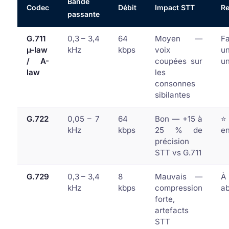
Bande
Codec
Débit
Impact STT
R
passante
G.711
0,3 – 3,4
64
Moyen —
Fa
µ-law
kHz
kbps
voix
un
/ A-
coupées sur
u
law
les
consonnes
sibilantes
G.722
0,05 – 7
64
Bon — +15 à
⭐
kHz
kbps
25 % de
en
précision
STT vs G.711
G.729
0,3 – 3,4
8
Mauvais —
À
kHz
kbps
compression
a
forte,
artefacts
STT