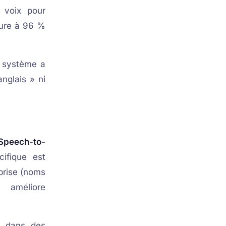
 voix pour
eure à 96 %
e système a
anglais » ni
Speech-to-
ifique est
eprise (noms
 améliore
6 dans des