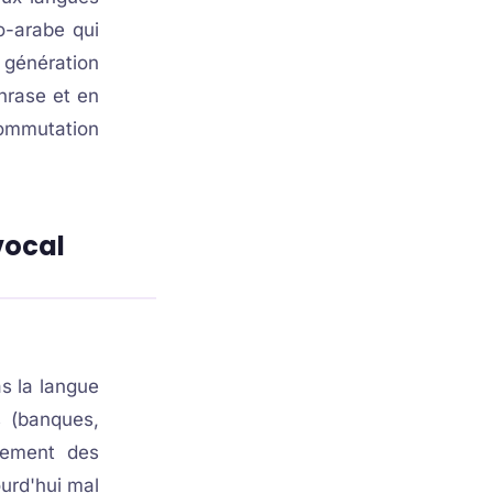
o-arabe qui
 génération
hrase et en
ommutation
vocal
as la langue
s (banques,
èrement des
ourd'hui mal