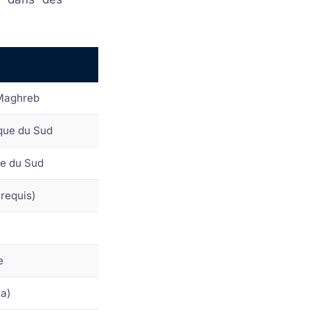
 Maghreb
ique du Sud
e du Sud
 requis)
e
ua)