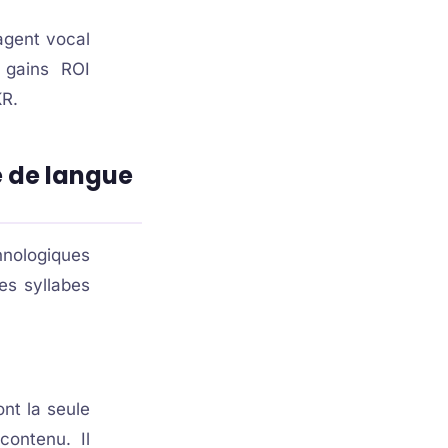
agent vocal
s gains ROI
KR.
 de langue
hnologiques
es syllabes
nt la seule
ontenu. Il