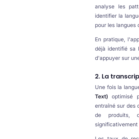
analyse les pat
identifier la la
pour les langues 
En pratique, l'a
déjà identifié sa
d'appuyer sur un
2. La transcri
Une fois la langue
Text)
optimisé p
entraîné sur des 
de produits, c
significativement 
Les taux de rec