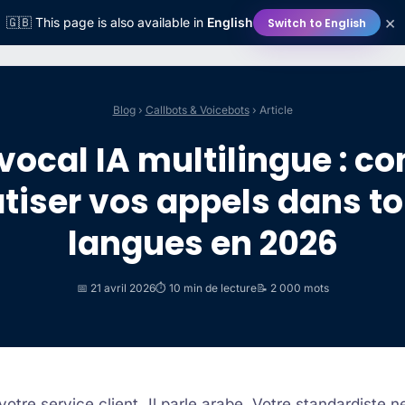
×
🇬🇧 This page is also available in
English
Switch to English
Plateforme
Industries
Ressources
Entreprise
Tarifs
Blog
›
Callbots & Voicebots
› Article
vocal IA multilingue : 
iser vos appels dans to
langues en 2026
📅 21 avril 2026
⏱️ 10 min de lecture
📝 2 000 mots
 votre service client. Il parle arabe. Votre standardiste