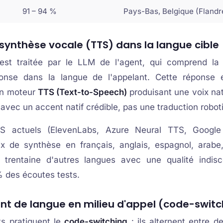
91 – 94 %
Pays-Bas, Belgique (Flandr
a synthèse vocale (TTS) dans la langue cible
 est traitée par le LLM de l'agent, qui comprend la
onse dans la langue de l'appelant. Cette réponse e
un moteur
TTS (Text-to-Speech)
produisant une voix nat
 avec un accent natif crédible, pas une traduction robot
S actuels (ElevenLabs, Azure Neural TTS, Googl
x de synthèse en français, anglais, espagnol, arabe,
 trentaine d'autres langues avec une qualité indis
% des écoutes tests.
t de langue en milieu d'appel (code-switc
ts pratiquent le
code-switching
: ils alternent entre d