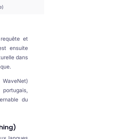
e)
 requête et
st ensuite
urelle dans
ique.
e WaveNet)
 portugais,
cernable du
hing)
eux langues