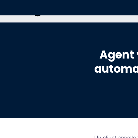
Agents IA
Agent 
automat
Un client appelle