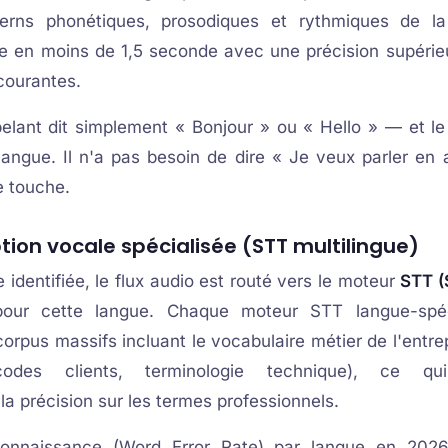
terns phonétiques, prosodiques et rythmiques de la
ngue en moins de 1,5 seconde avec une précision supéri
courantes.
ppelant dit simplement « Bonjour » ou « Hello » — et l
 langue. Il n'a pas besoin de dire « Je veux parler en 
e touche.
ption vocale spécialisée (STT multilingue)
 identifiée, le flux audio est routé vers le moteur
STT (
our cette langue. Chaque moteur STT langue-spéc
corpus massifs incluant le vocabulaire métier de l'entr
odes clients, terminologie technique), ce qui
la précision sur les termes professionnels.
onnaissance (Word Error Rate) par langue en 202