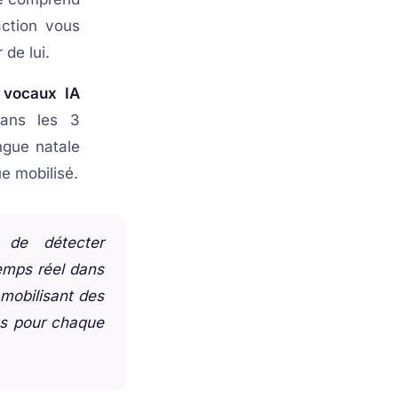
action vous
 de lui.
 vocaux IA
dans les 3
ngue natale
e mobilisé.
 de détecter
emps réel dans
mobilisant des
ts pour chaque