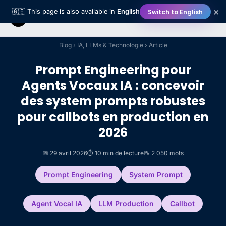
×
Switch to English
🇬🇧 This page is also available in
English
Blog
›
IA, LLMs & Technologie
› Article
Prompt Engineering pour
Agents Vocaux IA : concevoir
des system prompts robustes
pour callbots en production en
2026
📅 29 avril 2026
⏱️ 10 min de lecture
📝 2 050 mots
Prompt Engineering
System Prompt
Agent Vocal IA
LLM Production
Callbot