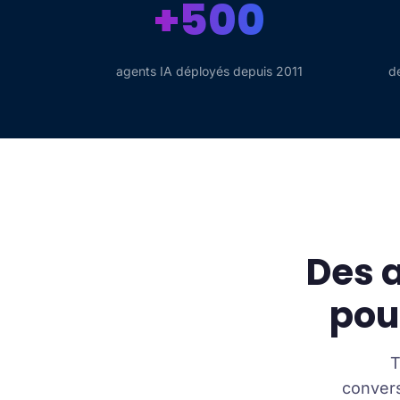
+500
agents IA déployés depuis 2011
d
Des a
pou
T
convers