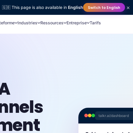
era présent au
printemps des études
en
septembre
! Venez no
×
🇬🇧 This page is also available in
English
Switch to English
teforme
Industries
Ressources
Entreprise
Tarifs
IA
nnels
rment
talkr.ai/dashboard