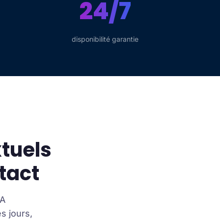
24/7
disponibilité garantie
xtuels
tact
IA
s jours,