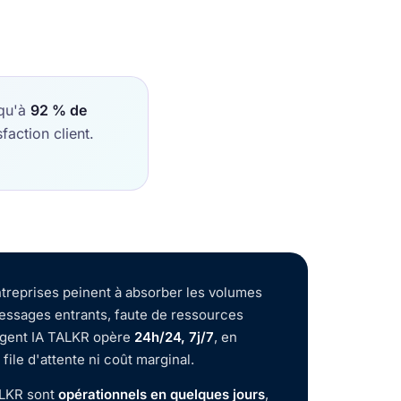
squ'à
92 % de
faction client.
ntreprises peinent à absorber les volumes
essages entrants, faute de ressources
agent IA TALKR opère
24h/24, 7j/7
, en
 file d'attente ni coût marginal.
ALKR sont
opérationnels en quelques jours
,