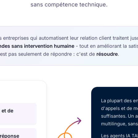
sans compétence technique.
 entreprises qui automatisent leur relation client traitent ju
ndes sans intervention humaine
- tout en améliorant la satis
n'est pas seulement de répondre : c'est de
résoudre
.
La plupart des e
d'appels et de m
 et de
suffisantes. Un 
multilingue, sans
 réponse
Les agents IA T