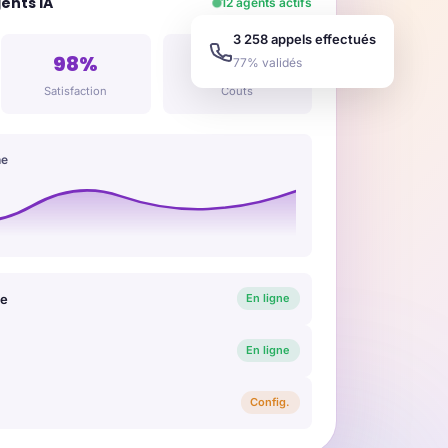
ents IA
12 agents actifs
3 258 appels effectués
98%
-68%
77% validés
Satisfaction
Coûts
ne
te
En ligne
En ligne
Config.