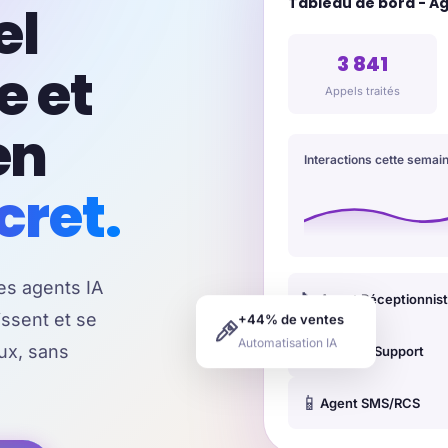
Tableau de bord - Ag
el
3 841
e et
Appels traités
en
Interactions cette semai
cret.
es agents IA
📞
Agent Réceptionnis
ssent et se
+44% de ventes
Automatisation IA
💬
ux, sans
Chatbot Support
📱
Agent SMS/RCS