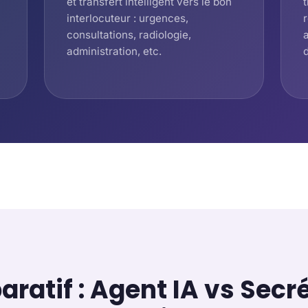
et transfert intelligent vers le bon
interlocuteur : urgences,
consultations, radiologie,
administration, etc.
ratif : Agent IA vs Secré