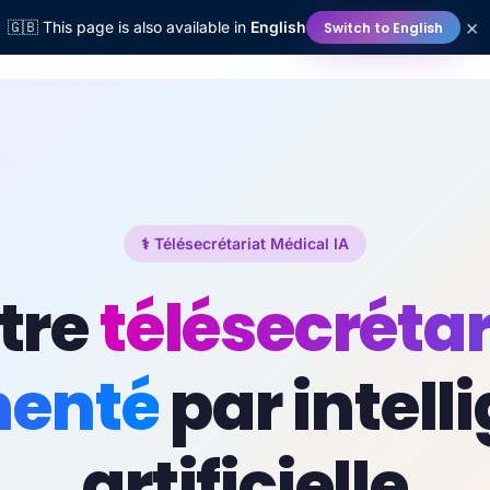
×
🇬🇧 This page is also available in
English
Switch to English
Plateforme
Industries
Ressources
Entreprise
Tarifs
⚕️ Télésecrétariat Médical IA
tre
télésecrétar
enté
par intell
artificielle