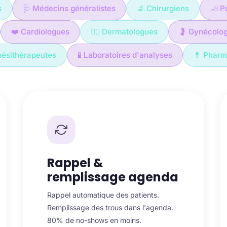
s
🩺 Médecins généralistes
🔬 Chirurgiens
🦶 P
❤️ Cardiologues
🧑‍⚕️ Dermatologues
🤰 Gynécolo
nésithérapeutes
🧪 Laboratoires d'analyses
💊 Pharm
Rappel &
remplissage agenda
Rappel automatique des patients.
Remplissage des trous dans l'agenda.
80% de no-shows en moins.