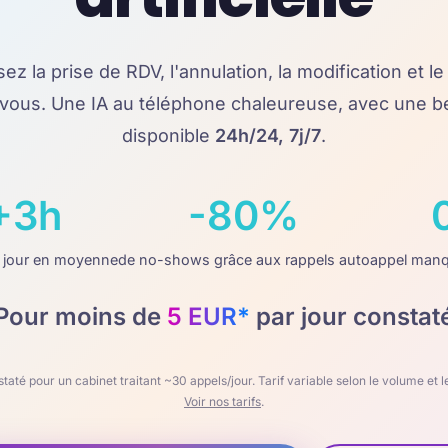
ez la prise de RDV, l'annulation, la modification et le
vous. Une IA au téléphone chaleureuse, avec une bel
disponible
24h/24, 7j/7
.
+3h
-80%
 jour en moyenne
de no-shows grâce aux rappels auto
appel manq
Pour moins de
5 EUR*
par jour constat
até pour un cabinet traitant ~30 appels/jour. Tarif variable selon le volume et le
Voir nos tarifs
.