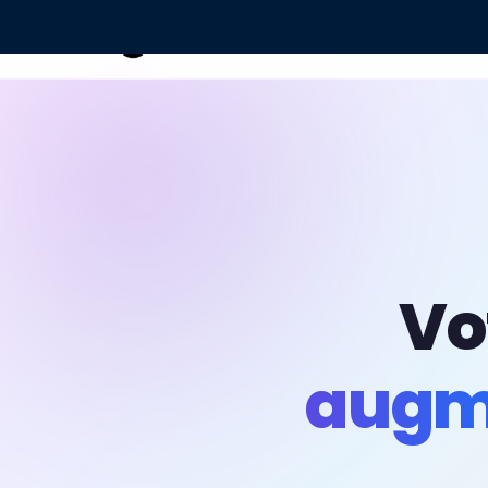
Accueil
›
Industries
›
Agent IA Médical
Agents IA
Vo
augm