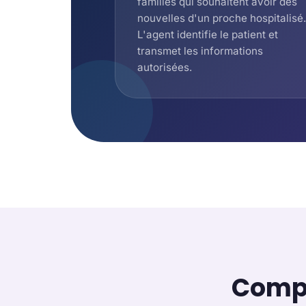
familles qui souhaitent avoir des
nouvelles d'un proche hospitalisé.
L'agent identifie le patient et
transmet les informations
autorisées.
Compa