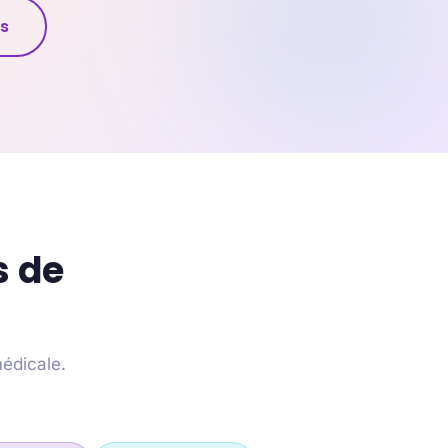
fs
s de
médicale.