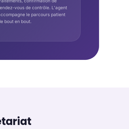
traitements, confirmation de
rendez-vous de contrôle. L'agent
accompagne le parcours patient
de bout en bout.
tariat