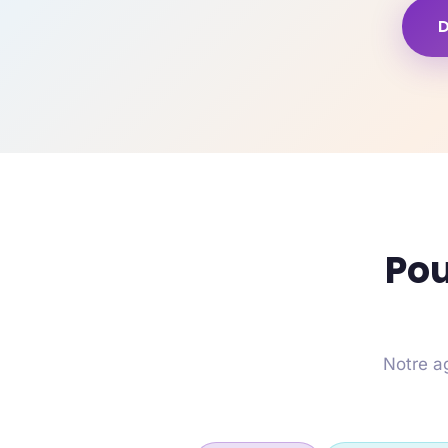
D
Pou
Notre ag