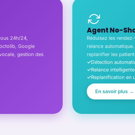
Agent No-Sho
vous 24h/24,
Réduisez les rendez
ctolib, Google
relance automatique
vocale, gestion des
replanifier les patien
✓
Détection automat
✓
Relance intelligente
✓
Replanification en 
En savoir plus →