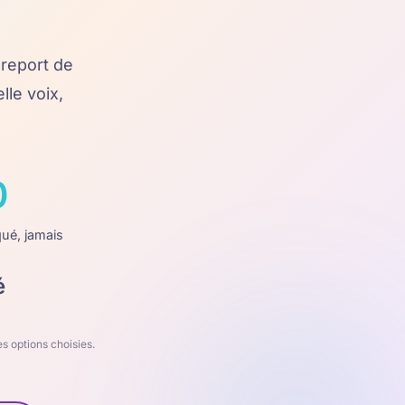
 report de
le voix,
0
ué, jamais
é
s options choisies.