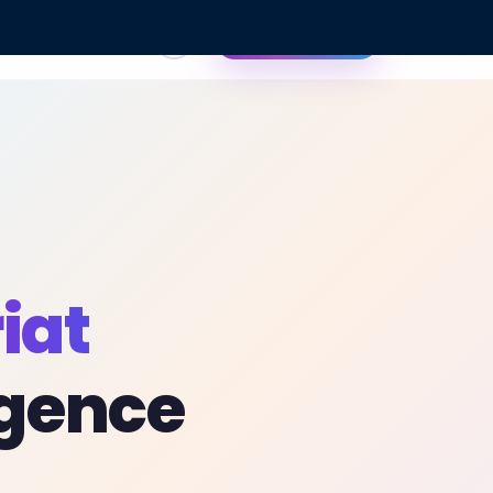
EN
Contactez-nous
iat
igence