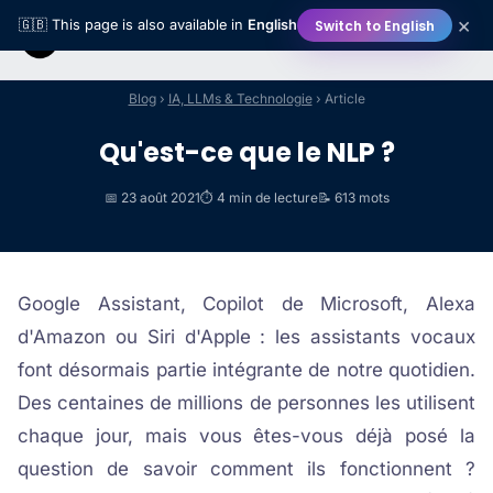
×
Switch to English
🇬🇧 This page is also available in
English
Blog
›
IA, LLMs & Technologie
› Article
Qu'est-ce que le NLP ?
📅 23 août 2021
⏱️ 4 min de lecture
📝 613 mots
Google Assistant, Copilot de Microsoft, Alexa
d'Amazon ou Siri d'Apple : les assistants vocaux
font désormais partie intégrante de notre quotidien.
Des centaines de millions de personnes les utilisent
chaque jour, mais vous êtes-vous déjà posé la
question de savoir comment ils fonctionnent ?